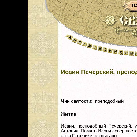
Исаия Печерский, преп
Чин святости:
преподобный
Житие
Исаия, преподобный Печерский, м
Антония. Память Исаии совершаетс
его в Патерике не описано.