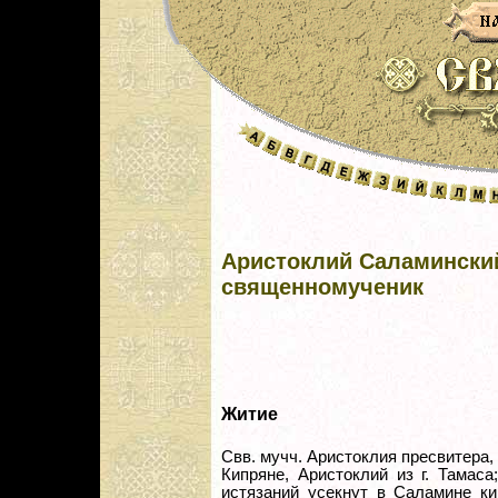
Аристоклий Саламинский
священномученик
Житие
Свв. мучч. Аристоклия пресвитера,
Кипряне, Аристоклий из г. Тамас
истязаний усекнут в Саламине ки