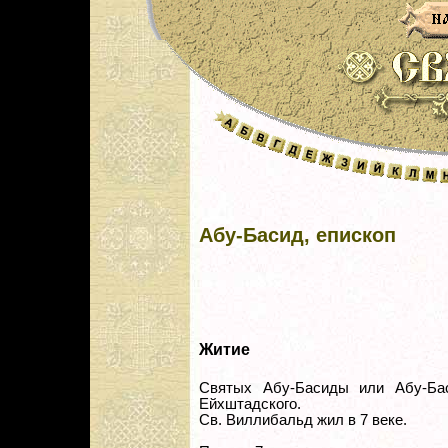
Абу-Басид, епископ
Житие
Святых Абу-Басиды или Абу-Бас
Ейхштадского.
Св. Виллибальд жил в 7 веке.