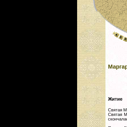
Маргар
Житие
Святая М
Святая М
скончалас