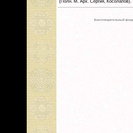
(Полн. М. Арх. Сергия, Косолапов).
Благотворительный фонд