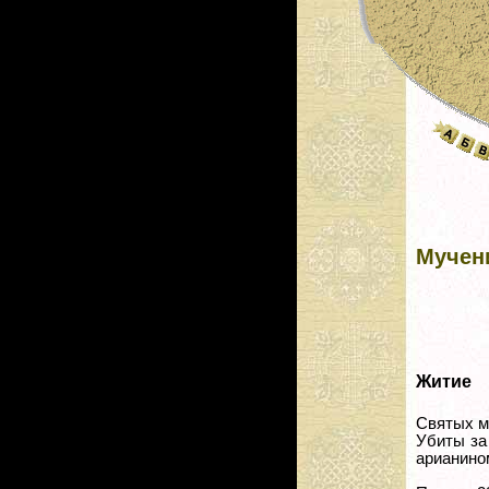
Мучен
Житие
Святых м
Убиты за
арианино