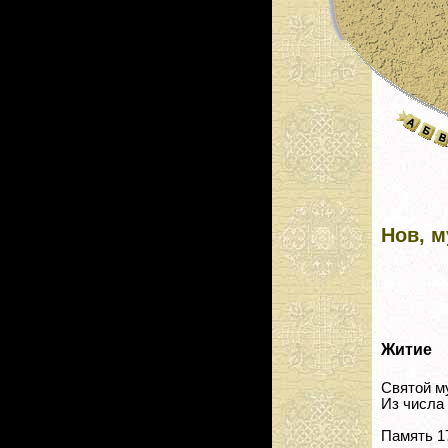
Нов, м
Житие
Святой м
Из числа
Память 1