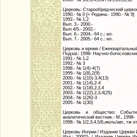
Церковь: Старообрядческий церко
1990.- № 0 [= Родина.- 1990.- № 9]
1992.- № 1,2
Вып. 3.- 2000.-
Вып.4/5.- 2002.-
Вып. 6.- 2004.- 64 с.: ил.
Вып. 7.- 2005.- 64 с.: ил.
Церковь и время / Ежеквартальны
Подзаг.: 1998- Научно-богословск
1991.- № 1,2
1992.- № 3
1998.- № 1(4)-4(7)
1999.- № 1(8),2(9)
2000.- № 1(10)-3,4(13)
2001.- № 1(14),2-4
2002.- № 1(18),2,3,4
2003.- № 1(22),2,3,4(25)
2004.- № 1(26)-3
2005.- № 1(30)
Церковь и общество: События
аналитический вестник.- М., 1998-
1998.- № 1/2,3,4,5/6,июль/авг., тж 
Церковь Ингрии / Издание Церкви И
Изд.: 2000?- / Издание Церкви И