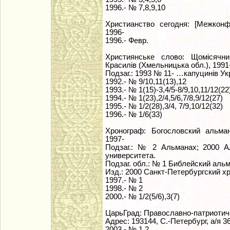
1996.- № 7,8,9,10
Христианство сегодня: [Межконф
1996-
1996.- Февр.
Християнське слово: Щомiсячни
Красилiв (Хмельницька обл.), 1991
Подзаг.: 1993 № 11- …капуцинiв Ук
1992.- № 9/10,11(13),12
1993.- № 1(15)-3,4/5-8/9,10,11/12(22
1994.- № 1(23),2/4,5/6,7/8,9/12(27)
1995.- № 1/2(28),3/4, 7/9,10/12(32)
1996.- № 1/6(33)
Хронограф: Богословский альма
1997-
Подзаг.: № 2 Альманах; 2000 Ал
университета.
Подзаг. обл.: № 1 Библейский аль
Изд.: 2000 Санкт-Петербургский х
1997.- № 1
1998.- № 2
2000.- № 1/2(5/6),3(7)
ЦарьГрад: Православно-патриотиче
Адрес: 193144, С.-Петербург, а/я 36
2003.- № 1,2