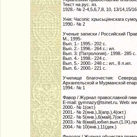
Текст на рус. яз.
1928.- № 2-4,5,6,7,8, 10, 13/14,15/16
Унiя: Часопiс хрысьцiянскага сумоу
1990.- № 2
Ученые записки / Российский Пра
М., 1995-
Вып. 1.- 1995.- 202 с.
Вып. 2.- 1996.- 264 с.: ил.
Вып. 3: (Патрология).- 1998.- 285 с.
Вып. 4.- 1998.- 224 с.
Вып. 5.- 2000.- 248 с.: ил., 8 л.ил.
Вып. 6.- 2000.- 221 с.
Училище благочестия: Северод
Архангельской и Мурманской епар
1994.- № 1
Фавор / Журнал православной гимн
E-mail: gymnazy@tsinet.ru. Web: ww
2000.- № 1(окт.)
2001.- № 2(янв.),3(апр.),4(окт.)
2002.- № 5(янв.),6(май),7(окт.)
2003.- № 8(май),юбил.вып.(1.IX),пр
2004.- № 10(янв.),11(дек.)
Филолог / Журнал общества право