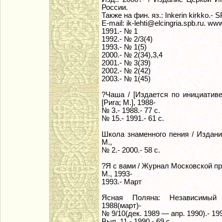
России.
Также на фин. яз.: Inkerin kirkko.- 
E-mail: ik-lehti@elcingria.spb.ru. www.
1991.- № 1
1992.- № 2/3(4)
1993.- № 1(5)
2000.- № 2(34),3,4
2001.- № 3(39)
2002.- № 2(42)
2003.- № 1(45)
?Чаша / [Издается по инициатив
[Рига; М.], 1988-
№ 3.- 1988.- 77 с.
№ 15.- 1991.- 61 с.
Школа знаменного пения / Издани
М.,
№ 2.- 2000.- 58 с.
?Я с вами / Журнал Московской пр
М., 1993-
1993.- Март
Ясная Поляна: Независимый р
1988(март)-
№ 9/10(дек. 1989 — апр. 1990).- 199
Вып. 11.- 1990.- 69 с.