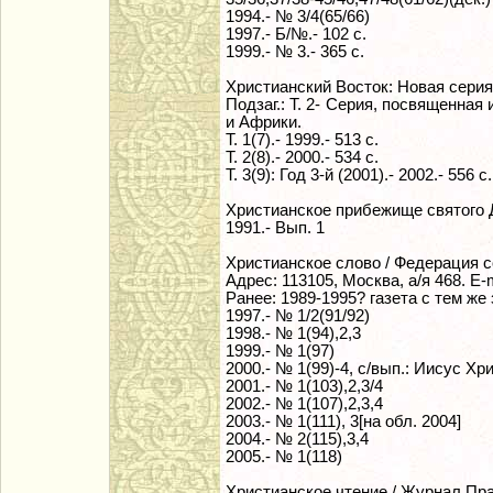
1994.- № 3/4(65/66)
1997.- Б/№.- 102 с.
1999.- № 3.- 365 с.
Христианский Восток: Новая серия.
Подзаг.: Т. 2- Серия, посвященна
и Африки.
Т. 1(7).- 1999.- 513 с.
Т. 2(8).- 2000.- 534 с.
Т. 3(9): Год 3-й (2001).- 2002.- 556 с.
Христианское прибежище святого Ди
1991.- Вып. 1
Христианское слово / Федерация с
Адрес: 113105, Москва, а/я 468. E-ma
Ранее: 1989-1995? газета с тем же з
1997.- № 1/2(91/92)
1998.- № 1(94),2,3
1999.- № 1(97)
2000.- № 1(99)-4, с/вып.: Иисус Хр
2001.- № 1(103),2,3/4
2002.- № 1(107),2,3,4
2003.- № 1(111), 3[на обл. 2004]
2004.- № 2(115),3,4
2005.- № 1(118)
Христианское чтение / Журнал Пра