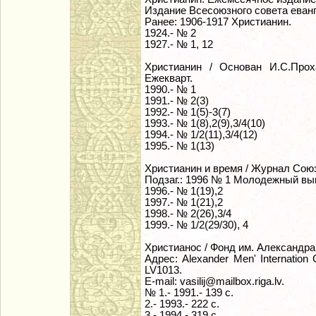
Издание Всесоюзного совета еванг
Ранее: 1906-1917 Христианин.
1924.- № 2
1927.- № 1, 12
Христианин / Основан И.С.Проха
Ежекварт.
1990.- № 1
1991.- № 2(3)
1992.- № 1(5)-3(7)
1993.- № 1(8),2(9),3/4(10)
1994.- № 1/2(11),3/4(12)
1995.- № 1(13)
Христианин и время / Журнал Сою
Подзаг.: 1996 № 1 Молодежный вы
1996.- № 1(19),2
1997.- № 1(21),2
1998.- № 2(26),3/4
1999.- № 1/2(29/30), 4
Христианос / Фонд им. Александра 
Адрес: Alexander Men' Internation C
LV1013.
E-mail: vasilij@mailbox.riga.lv.
№ 1.- 1991.- 139 с.
2.- 1993.- 222 с.
3.- 1994.- 319 с.