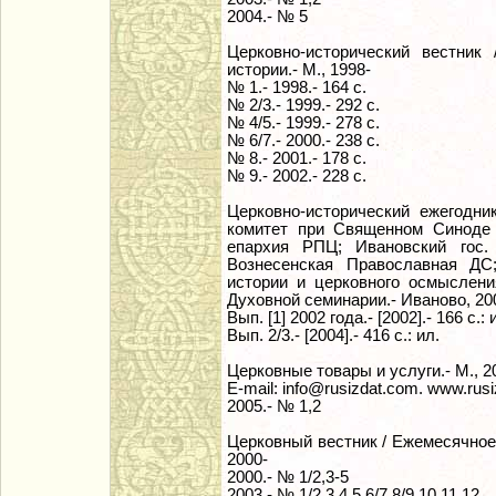
2004.- № 5
Церковно-исторический вестни
истории.- М., 1998-
№ 1.- 1998.- 164 с.
№ 2/3.- 1999.- 292 с.
№ 4/5.- 1999.- 278 с.
№ 6/7.- 2000.- 238 с.
№ 8.- 2001.- 178 с.
№ 9.- 2002.- 228 с.
Церковно-исторический ежегодн
комитет при Священном Синоде
епархия РПЦ; Ивановский гос. 
Вознесенская Православная ДС
истории и церковного осмыслени
Духовной семинарии.- Иваново, 20
Вып. [1] 2002 года.- [2002].- 166 с.: 
Вып. 2/3.- [2004].- 416 с.: ил.
Церковные товары и услуги.- М., 2
E-mail: info@rusizdat.com. www.rusi
2005.- № 1,2
Церковный вестник / Ежемесячное
2000-
2000.- № 1/2,3-5
2003.- № 1/2,3,4,5,6/7,8/9,10,11,12