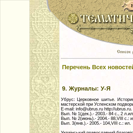
Перечень Всех новосте
9. Журналы: У-Я
Убрус: Церковное шитье. Истори
мастерской при Успенском подворь
E-mail: info@ubrus.ru http://ubrus.ru.
Вып. № 1(дек.).- 2003.- 84 с., 2 л.ил
Вып. № 2(июнь).- 2004.- 88,VIII с.: и
Вып. 3(янв.).- 2005.- 104,VIII с.: ил.
Украiнський православний благовiсн