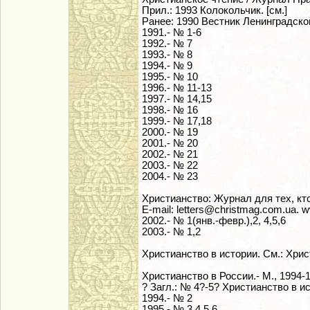
Прил.: 1993 Колокольчик. [см.]
Ранее: 1990 Вестник Ленинградской
1991.- № 1-6
1992.- № 7
1993.- № 8
1994.- № 9
1995.- № 10
1996.- № 11-13
1997.- № 14,15
1998.- № 16
1999.- № 17,18
2000.- № 19
2001.- № 20
2002.- № 21
2003.- № 22
2004.- № 23
Христианство: Журнал для тех, кто
E-mail: letters@christmag.com.ua. www
2002.- № 1(янв.-февр.),2, 4,5,6
2003.- № 1,2
Христианство в истории. См.: Хрис
Христианство в России.- М., 1994-
? Загл.: № 4?-5? Христианство в и
1994.- № 2
1995.- № 3,4,5,6