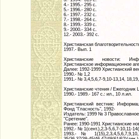
4.- 1995.- 295 с.
5.- 1996.- 280 с.
6.- 1997.- 232 с.
7.- 1998.- 264 с.
8.- 1999.- 339 с.
9.- 2000.- 334 с.
12.- 2003.- 392 с.
Христианская благотворительность
1997.- Вып. 1
Христианские новости: Инфо
Христианское информационное аген
Далее: 1992-1999 Христианский вес
1990.- № 1,2
1991.- № 3,4,5,6,7-9,10-13,14, 18,19,
Христианские чтения / Ежегодник Ц
1990.- 1989.- 167 с.: ил., 10 л.ил.
Христианский вестник: Информац
Фонд "Гласность", 1992-
Издатель: 1999 № 3 Православное
"Сретение".
Ранее: 1990-1991 Христианские нов
1992.- № 1(сент.),2,3-5,6,7-10,11-14
1993.- № 1(15),2,3,4,5,6,7,9,10,
35/36,37/38-45/46,47/48(61/62)(дек.)