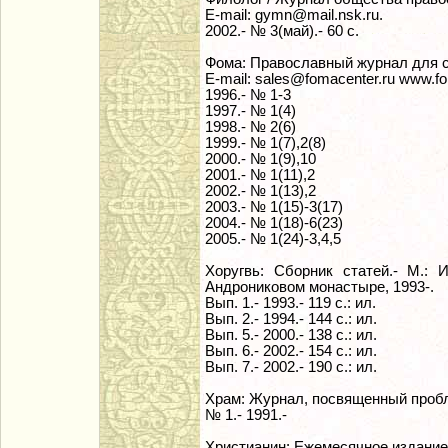
E-mail: gymn@mail.nsk.ru.
2002.- № 3(май).- 60 с.
Фома: Православный журнал для с
E-mail: sales@fomacenter.ru www.fo
1996.- № 1-3
1997.- № 1(4)
1998.- № 2(6)
1999.- № 1(7),2(8)
2000.- № 1(9),10
2001.- № 1(11),2
2002.- № 1(13),2
2003.- № 1(15)-3(17)
2004.- № 1(18)-6(23)
2005.- № 1(24)-3,4,5
Хоругвь: Сборник статей.- М.:
Андрониковом монастыре, 1993-.
Вып. 1.- 1993.- 119 с.: ил.
Вып. 2.- 1994.- 144 с.: ил.
Вып. 5.- 2000.- 138 с.: ил.
Вып. 6.- 2002.- 154 с.: ил.
Вып. 7.- 2002.- 190 с.: ил.
Храм: Журнал, посвященный пробле
№ 1.- 1991.-
Христианин: Ежемесячное издание