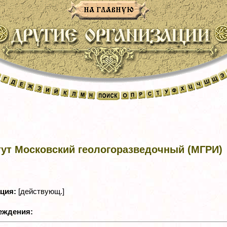
тут Московский геологоразведочный (МГРИ)
ация:
[действующ.]
реждения: