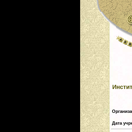
Инсти
Организ
Дата уч