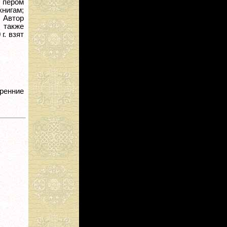
 пером
нигам;
 Автор
 также
г. взят
тренние