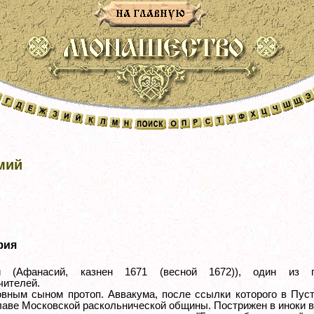
мий
фия
й (Афанасий, казнен 1671 (весной 1672)), один из 
чителей.
вным сыном протоп. Аввакума, после ссылки которого в Пуст
лаве Московской раскольнической общины. Пострижен в иноки в 