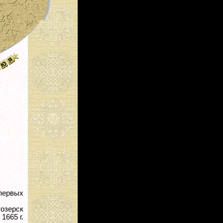
первых
озерск
1665 г.