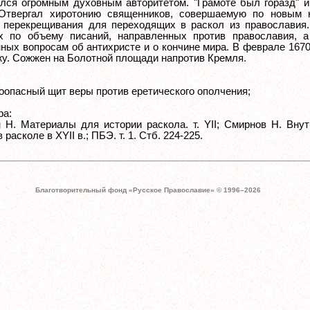
лся огромным духовным авторитетом. "Грамоте был горазд" и
Отвергал хиротонию священников, совершаемую по новым к
 перекрещивания для переходящих в раскол из православия.
 по объему писаний, направленных против православия, а
ных вопросам об антихристе и о кончине мира. В феврале 1670 
жу. Сожжен на Болотной площади напротив Кремля.
оопасный щит веры против еретического ополчения;
ра:
 Н. Материалы для истории раскола. т. YII; Смирнов Н. Вну
 расколе в XYII в.; ПБЭ. т. 1. Стб. 224-225.
Благотворительный фонд «Русское Православие» © 1996–
2026