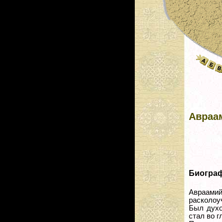
Авраа
Биогра
Авраами
расколоу
Был духо
стал во г