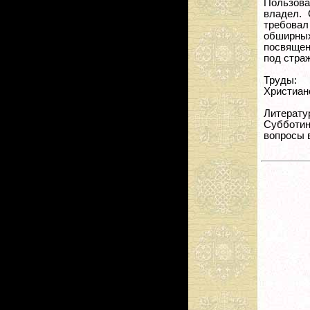
Пользова
владел. 
требовал
обширных
посвящен
под стра
Труды:
Христиан
Литерату
Субботин
вопросы в