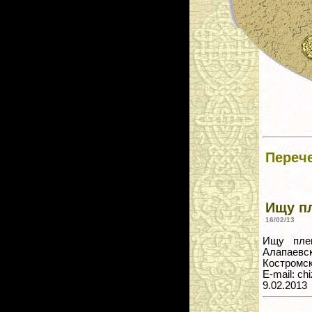
Переч
Ищу п
16/02/13
Ищу плем
Алапаев
Костромск
E-mail: c
9.02.2013