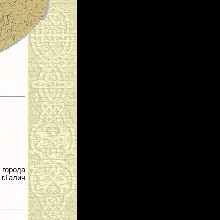
города
.Галич