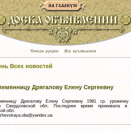
ень Всех новостей
лемянницу Дрягалову Елену Сергеевну
янницу Дрягалову Елену Сергеевну 1981 г.р. уроженку 
ск Свердловской обл. Последнее время проживала в г
ой обл.
hizhevskaya.olia@yandex.ua