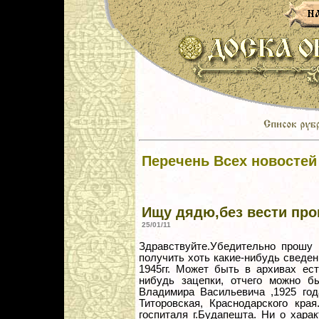
Перечень Всех новостей
Ищу дядю,без вести пр
25/01/11
Здравствуйте.Убедительно прошу 
получить хоть какие-нибудь сведен
1945гг. Может быть в архивах ест
нибудь зацепки, отчего можно б
Владимира Васильевича ,1925 год
Титоровская, Краснодарского кра
госпиталя г.Будапешта. Ни о хара