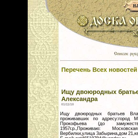
Перечень Всех новостей
Ищу двоюродных братье
Александра
01/11/10
Ищу двоюродных братьев Влад
проживавших по адресу:город М
Прокофьева (до замужеств
1957г.р.,Проживаю: Московск
Вербилки,улица Забырина,дом 21,кв