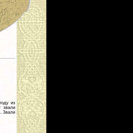
году из
у звали
. Звали