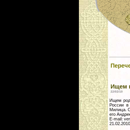
Переч
Ищем 
22/02/10
Ищем род
России в
Милица. О
его Андре
E-mail: ve
21.02.201