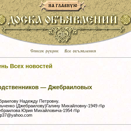
ень Всех новостей
одственников — Джебраиловых
браилову Надежду Петровну.
ьченко (Джебраилову)Галину Михайловну-1949 г\\р
браилова Юрия Михайловича-1954 г\\р
ssp37@yahoo.com