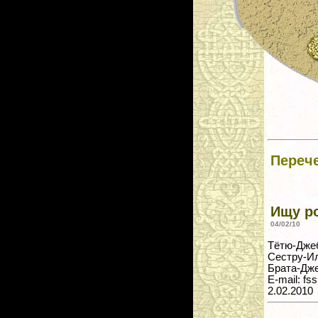
Переч
Ищу р
04/02/10
Тётю-Дже
Сестру-Ил
Брата-Дже
E-mail: f
2.02.2010