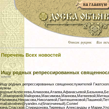
Перечень Всех новостей
Ищу родных репрессированных священносл
11/04/09
Ищу родных репрессированных священнослужителей Гжатского р
нужны
родные:Алексеева,Алмазова,Атаева,Афанасьевой,Базыкина,Без
Г.,Мажоровой,Майорова,Максимова,Маннова,Матвеевой,Митяш
Налимова,Некрасова,Николаевой,Пантюшенковой,Пашиной,П
mail;alvodnev@yandex.ru(благочинный),Солян!
кина,Спасской,Спиридонова,Тиряевых Александры и Марии,Уло