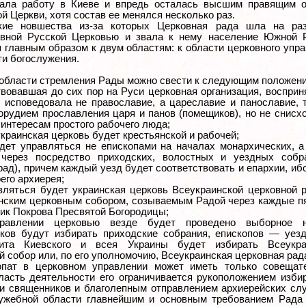
ала работу в Киеве и впредь осталась высшим правящим о
й Церкви, хотя состав ее менялся несколько раз.
ские новшества из-за которых Церковная рада шла на ра
вной Русской Церковью и звала к нему население Южной Р
я главным образом к двум областям: к области церковного упр
ти богослужения.
 области стремления Рады можно свести к следующим положен
твовавшая до сих пор на Руси церковная организация, восприн
, исповедовала не православие, а цареславие и панославие, 
орудием прославления царя и панов (помещиков), но не снисх
интересам простого рабочего люда;
украинская церковь будет крестьянской и рабочей;
удет управляться не епископами на началах монархических, 
через посредство приходских, волостных и уездных собр
рад), причем каждый уезд будет соответствовать и епархии, иб
его архиерея;
авляться будет украинская церковь Всеукраинской церковной 
нским церковным собором, созываемым Радой через каждые п
ник Покрова Пресвятой Богородицы;
равлении церковью везде будет проведено выборное н
ков будут избирать приходские собрания, епископов — уезд
лита Киевского и всея Украины будет избирать Всеукра
 собор или, по его уполномочию, Всеукраинская церковная рад
опат в церковном управлении может иметь только совещат
бласть деятельности его ограничивается рукоположением изб
и священников и благолепным отправлением архиерейских сл
ужебной области главнейшим и основным требованием Рада 