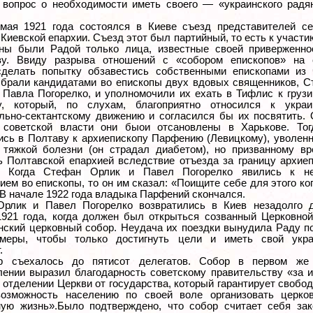
 вопрос о необходимости иметь своего — «украинского радя
мая 1921 года состоялся в Киеве съезд представителей се
Киевской епархии. Съезд этот был партийный, то есть к участи
ны были Радой только лица, известные своей приверженно
ву. Ввиду разрыва отношений с «собором епископов» на 
делать попытку обзавестись собственными епископами из 
брали кандидатами во епископы двух вдовых священников, С
 Павла Погорелко, и уполномочили их ехать в Тифлис к груз
у, который, по слухам, благоприятно относился к украи
льно-сектантскому движению и согласился бы их посвятить.
 советской власти они быои отсановлены в Харькове. Тог
ись в Полтаву к архиепископу Парфению (Левицкому), уволен
 тяжкой болезни (он страдал диабетом), но призванному вр
ь Полтавской епархией вследствие отъезда за границу архие
. Когда Стефан Орлик и Павел Погорелко явились к н
ем во епископы, то он им сказал: «Поищите себе для этого ко
 В начале 1922 года владыка Парфений скончался.
рлик и Павел Погорелко возвратились в Киев незадолго д
1921 года, когда должен был открыться созванный Церковно
нский церковный собор. Неудача их поездки вынудила Раду п
 меры, чтобы только достигнуть цели и иметь свой укра
.
р съехалось до пятисот делегатов. Собор в первом же
лении выразил благодарность советскому правительству «за 
 отделении Церкви от государства, который гарантирует свобо
озможность населению по своей воле организовать церко
ную жизнь».Было подтверждено, что собор считает себя зак