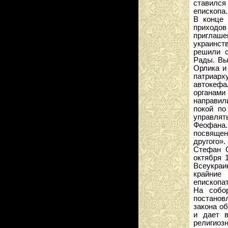
ставился
епископа.
В конце 
приходов 
приглаше
украинст
решили с
Рады. Вы
Орлика и
патриарх
автокефа
органами
направил
покой по
управлят
Феофана
посвящени
другого».
Стефан О
октября 
Всеукраи
крайние
епископат
На собо
постанов
закона об
и дает в
религиоз