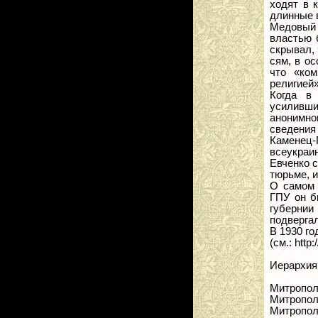
ходят в 
длинные во
Медовый 
властью 
скрывал, 
сям, в о
что «ко
религией» 
Когда в
усиливши
анонимн
сведения
Каменец
всеукраи
Евченко с
тюрьме, и
О самом 
ГПУ он б
губерни
подверга
В 1930 г
(см.: http
Иерархия
Митропо
Митропо
Митропо