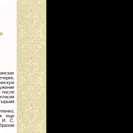
й
аинских
ечерке,
инскую
лужение
о после
огласия
тырьмя
пенко,
ок еще
 И. С.
образом