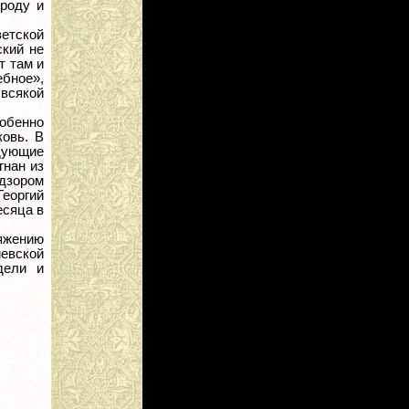
ороду и
етской
ский не
т там и
ебное»,
всякой
обенно
ковь. В
дующие
гнан из
дзором
еоргий
есяца в
яжению
иевской
дели и