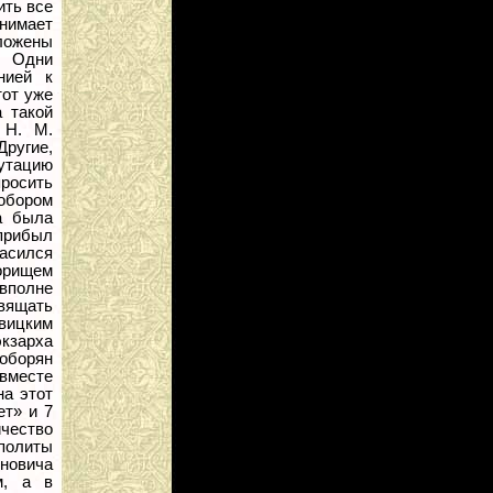
ить все
инимает
ложены
. Одни
нией к
тот уже
а такой
 H. M.
Другие,
путацию
просить
собором
а была
 прибыл
асился
борищем
 вполне
вящать
евицким
экзарха
оборян
вместе
на этот
ет» и 7
ичество
ополиты
иновича
м, а в