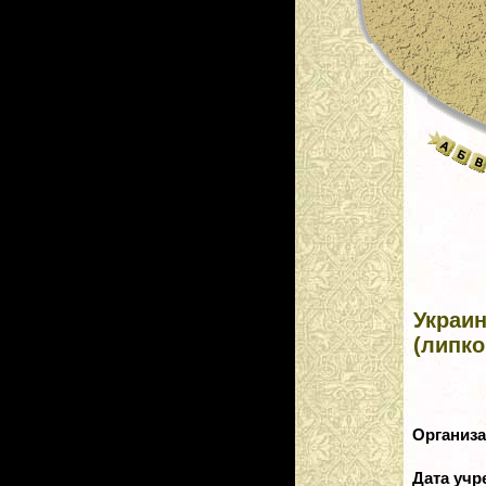
Украи
(липк
Организ
Дата уч