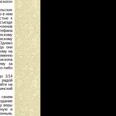
нского»
льских
ю в нем
стью к
съезде
членов
тефана
инскому
нскому
 Однако
да они
ному на
еменно
пископа
ему за
го-либо
о 1/14
й радой
ойти на
инский
 своем
издание
ду веры
вную и
онным,