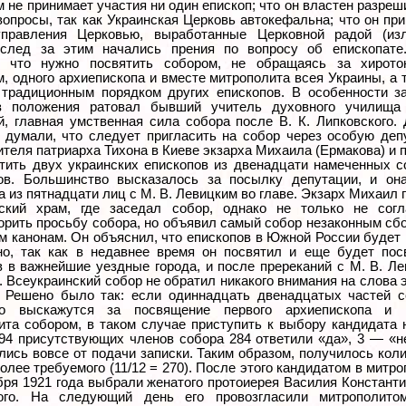
м не принимает участия ни один епископ; что он властен разреш
вопросы, так как Украинская Церковь автокефальна; что он пр
управления Церковью, выработанные Церковной радой (из
след за этим начались прения по вопросу об епископате
, что нужно посвятить собором, не обращаясь за хирото
, одного архиепископа и вместе митрополита всея Украины, а 
 традиционным порядком других епископов. В особенности з
з положения ратовал бывший учитель духовного училища
й, главная умственная сила собора после В. К. Липковского. 
, думали, что следует пригласить на собор через особую де
теля патриарха Тихона в Киеве экзарха Михаила (Ермакова) и 
ятить двух украинских епископов из двенадцати намеченных 
ов. Большинство высказалось за посылку депутации, и он
 из пятнадцати лиц с М. В. Левицким во главе. Экзарх Михаил
кий храм, где заседал собор, однако не только не согл
орить просьбу собора, но объявил самый собор незаконным с
м канонам. Он объяснил, что епископов в Южной России будет
но, так как в недавнее время он посвятил и еще будет пос
в в важнейшие уездные города, и после пререканий с М. В. Л
 Всеукраинский собор не обратил никакого внимания на слова 
 Решено было так: если одиннадцать двенадцатых частей с
но выскажутся за посвящение первого архиепископа и 
ита собором, в таком случае приступить к выбору кандидата 
294 присутствующих членов собора 284 ответили «да», 3 — «н
лись вовсе от подачи записки. Таким образом, получилось кол
олее требуемого (11/12 = 270). После этого кандидатом в митр
ября 1921 года выбрали женатого протоиерея Василия Констант
кого. На следующий день его провозгласили митрополито