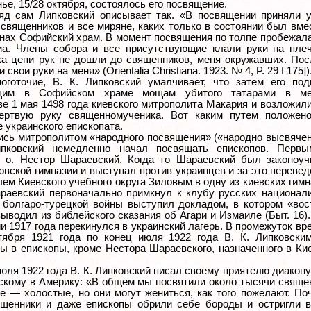
ье, 15/28 октября, состоялось его посвящение.
яд сам Липковский описывает так. «В посвящении приняли у
 священников и все миряне, каких только в состоянии был вме
енах Софийский храм. В момент посвящения по толпе пробежал
ма. Члены собора и все присутствующие клали руки на плеч
ока цепи рук не дошли до священников, меня окружавших. По
свои руки на меня» (Orientalia Christiana. 1923. № 4, P. 29 f 175]
оготочие, В. К. Липковский умалчивает, что затем его под
щим в Софийском храме мощам убитого татарами в ме
е 1 мая 1498 года киевского митрополита Макария и возложили
ертвую руку священномученика. Вот каким путем положен
 украинского епископата.
сь митрополитом «народного посвящения» («народно высвяче
ипковский немедленно начал посвящать епископов. Перв
 о. Нестор Шараевский. Когда то Шараевский был законоуч
овской гимназии и выступал против украинцев и за это переве
ем Киевского учебного округа Зиловым в одну из киевских гимн
раевский первоначально примкнул к клубу русских национал
 болгаро-турецкой войны выступил докладом, в котором «во
ыводил из библейского сказания об Агари и Измаиле (Быт. 16)
 1917 года перекинулся в украинский лагерь. В промежуток вр
тября 1921 года по конец июля 1922 года В. К. Липковски
ы в епископы, кроме Нестора Шараевского, назначенного в Ки
юля 1922 года В. К. Липковский писал своему приятелю диакон
скому в Америку: «В общем мы посвятили около тысячи свяще
е — холостые, но они могут жениться, как того пожелают. По
щенники и даже епископы обрили себе бороды и остригли в