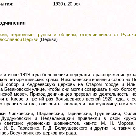
рытия:
1930 г. 20 век
одчинения
кви, церковные группы и общины, отделившиеся от Русско
вославной Церкви
(Церкви)
е и июне 1919 года большевики передали в распоряжение укр
ков четыре киевских храма: Николаевский военный собор на П
ий собор и Андреевскую церковь на Старом городе и Иль
на Безаковской улице, чтобы они могли совершать в них богос
инской мове». Приход деникинцев прервал их деятельность, н
ия в Киеве в третий раз большевиков весной 1920 года, с с
го правительства, они опять завладели вышеупомянутыми че
ки Липковский, Шараевский, Тарнавский, Грушевский, Филип
 Дурдуковский и Недзельницкий привлекли в свой круж
о светских украинских шовинистов, как-то: M. H. Мороза,
, И. В. Тарасенко, Г. Д. Болкушевского и других, и, таким 
лась Всеукраинская церковная рада.