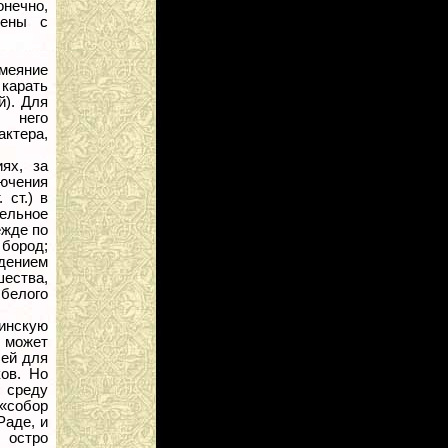
онечно,
дены с
смеяние
 карать
й). Для
в него
ктера,
ях, за
ючения
 ст.) в
ельное
ежде по
бород;
юдением
шества,
белого
аинскую
 может
 ей для
ов. Но
в среду
«собор
Раде, и
 остро