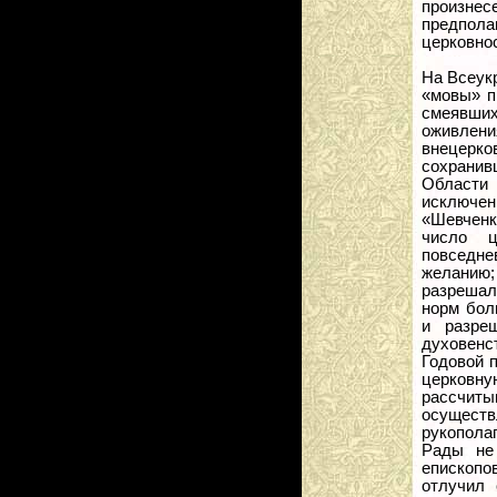
произнес
предпол
церковнос
На Всеукр
«мовы» п
смеявшихс
оживлен
внецерк
сохранив
Области 
исключен
«Шевченк
число ц
повседне
желанию
разрешал
норм бол
и разре
духовенс
Годовой п
церковн
рассчиты
осуществ
рукопола
Рады не
епископо
отлучил 