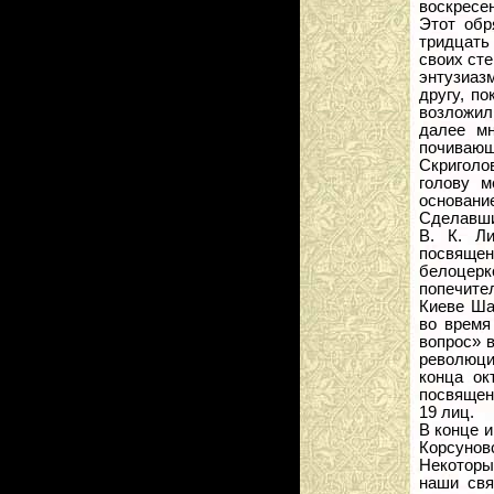
воскресен
Этот обр
тридцать
своих ст
энтузиаз
другу, п
возложили 
далее мн
почиваю
Скриголов
голову м
основание
Сделавши
В. К. Л
посвящен
белоцерк
попечител
Киеве Ша
во время
вопрос» в
революции
конца ок
посвящен
19 лиц.
В конце и
Корсунов
Некоторы
наши свя