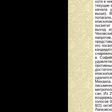
хотя в не
текущие 
начала 
выше). В
полагали
епископам
посвятит
выход и
Чеховски
напротив
представи
его посв
кандидат
снаряжена
в Софийс
удовлетв
противны
достаточ
епископо
удалился.
Михаила.
письмен
митропол
сан. Из 
воздержа
голосов б
8/21 окт
Липковс