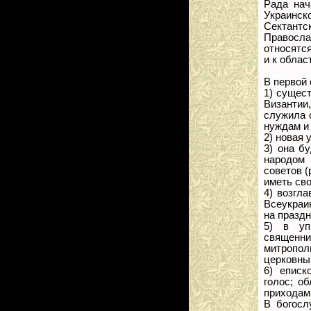
Рада нач
Украинско
Сектант
Правосла
относятс
и к облас
В первой
1) сущес
Византии
служила 
нуждам и 
2) новая 
3) она б
народом 
советов (
иметь сво
4) возгл
Всеукраи
на празд
5) в уп
священни
митропо
церковный
6) еписк
голос; о
приходам
В богосл