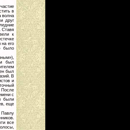
частие
стить в
а волна
и друг
следние
). Ставя
вели к
стечке
 на его
о было
нным»),
ым был
ителем
ден был
азий. В
истов и
сточный
. После
емени с
м были
ев, еще
у Павлу
нников.
чти все
олосы,