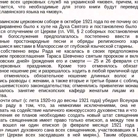
ение всех церковных служб на украинской «мове», причем, к
агается, что необходимые для этого книги будут переве
лавянского языка на «мову».
аинском церковном соборе в октябре 1921 года по ее почину о
риравнено было к хуле на Духа Святого и постановлено было
я отлучением от Церкви (гл. VIII, § 2 соборных постановлени
ия богослужения предполагалось постепенно ввести 
овные простонародные песни и обряды религиозного хара
шиеся местами в Малороссии от глубокой языческой старины.
собственно веры Рада не касалась в своих предположени
ием провозглашения Тараса Шевченко святым пророком и вкл
овских дней» (рождения его и смерти — 25 и 26 февраля ст.
ерковных праздников. Кроме того отменялось обязат
вное ношение ряс и разрешалось ходить в любой приличной од
; отменялось обязательное ношение длинных волос и 
ись разводы с женами, а также вторые и третьи браки с собл
ьшевистского законодательства; отменялись привилегии мона
шалось занятие епископских кафедр женатым лицам из 
тва.
очти опыт (с лета 1920-го до весны 1921 года) убедил Всеукр
ую раду в том, что, за немногими исключениями, она не
вать на содействие наличного южнорусского духовенства и что
ления ее планов необходимо создать новый штат священник
гать священников имеет право только епископ, а между тем 
 вошел ни один епископ (в феврале месяце 1921 года 
в» лишил духовного сана всех священников, участвовавших в 
от Церкви всех заседавших в ней мирян.). Таким образом,