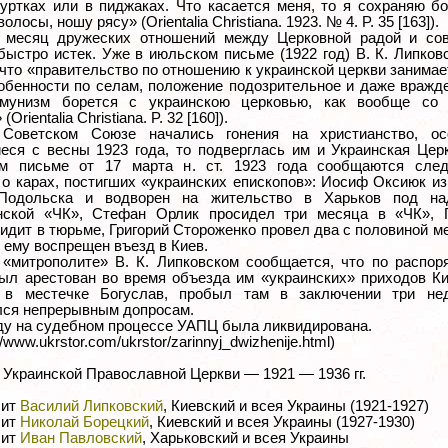
куртках или в пиджаках. Что касается меня, то я сохраняю б
лосы, ношу рясу» (Orientalia Christiana. 1923. № 4. P. 35 [163]).
месяц дружеских отношений между Церковной радой и сов
быстро истек. Уже в июльском письме (1922 год) В. К. Липков
что «правительство по отношению к украинской церкви занимае
собенности по селам, положение подозрительное и даже вражд
ммунизм борется с украинскою церковью, как вообще со 
(Orientalia Christiana. P. 32 [160]).
 Советском Союзе начались гонения на христианство, ос
еся с весны 1923 года, то подверглась им и Украинская Цер
ом письме от 17 марта н. ст. 1923 года сообщаются сле
 о карах, постигших «украинских епископов»: Иосиф Оксиюк из
-Подольска и водворен на жительство в Харьков под на
нской «ЧК», Стефан Орлик просидел три месяца в «ЧК», Г
идит в тюрьме, Григорий Стороженко провел два с половиной м
 ему воспрещен въезд в Киев.
«митрополите» В. К. Липковском сообщается, что по распор
ыл арестован во время объезда им «украинских» приходов К
и в местечке Богуслав, пробыл там в заключении три не
лся непрерывным допросам.
оду на судебном процессе УАПЦ была ликвидирована.
://www.ukrstor.com/ukrstor/zarinnyj_dwizhenije.html)
 Украинской Православной Церкви — 1921 — 1936 гг.
лит
Василий Липковский
, Киевский и всея Украины (1921-1927)
лит
Николай Борецкий
, Киевский и всея Украины (1927-1930)
лит
Иван Павловский
, Харьковский и всея Украины