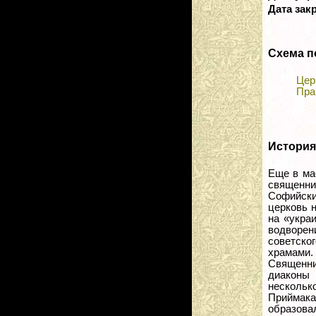
Дата зак
Схема п
Цер
Пра
История
Еще в ма
священни
Софийск
церковь 
на «укра
водворен
советско
храмами.
Священни
диаконы
нескольк
Приймака
образова