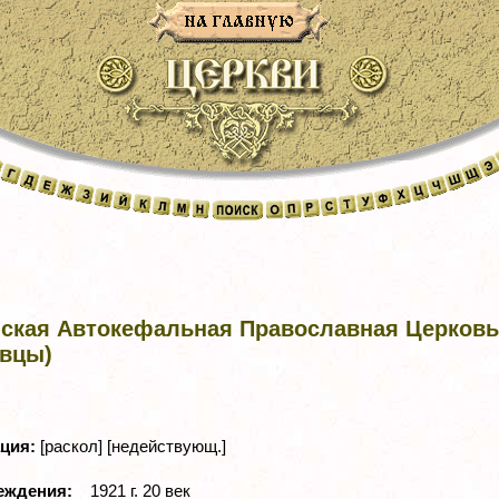
нская Автокефальная Православная Церковь
овцы)
ация:
[раскол] [недействующ.]
реждения:
1921 г. 20 век