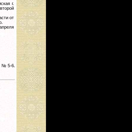
ская г.
второй
асти от
ю.
 апреля
 № 5-6.