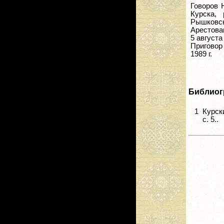
Говоров 
Курска,
Рышковско
Арестова
5 августа
Приговор
1989 г.
Библиог
1
Курск
с. 5..