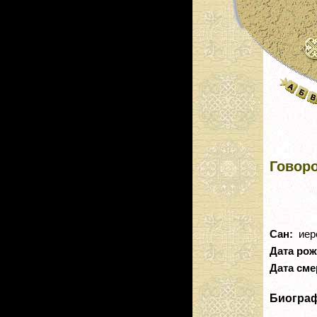
Говор
Сан:
иер
Дата ро
Дата сме
Биогра