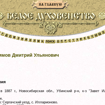
имов Дмитрий Ульянович
фия
в 1887 г., Новосибирская обл., Убинский р-н, к-з "Завет И
к.
: Сергачский уезд, с. Илларионово.