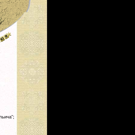
льича";