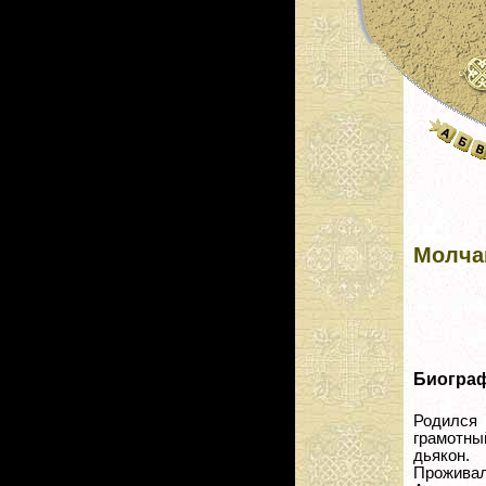
Молча
Биогра
Родился 
грамотный
дьякон.
Проживал: