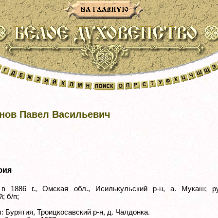
нов Павел Васильевич
фия
в 1886 г., Омская обл., Исилькульский р-н, а. Мукаш; ру
; б/п;
 Бурятия, Троицкосавский р-н, д. Чалдонка.