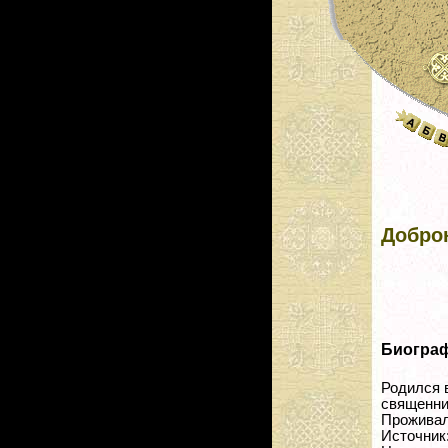
Добро
Биогра
Родился в
священни
Проживал:
Источник