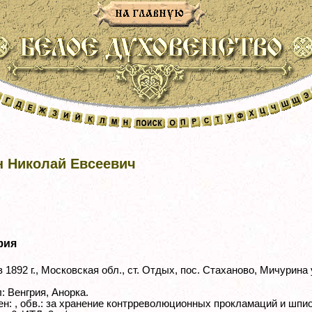
н Николай Евсеевич
фия
 1892 г., Московская обл., ст. Отдых, пос. Стаханово, Мичурина у
: Венгрия, Анорка.
ен: , обв.: за хранение контрреволюционных прокламаций и шпи