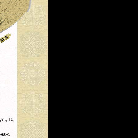
л., 10;
онаж.