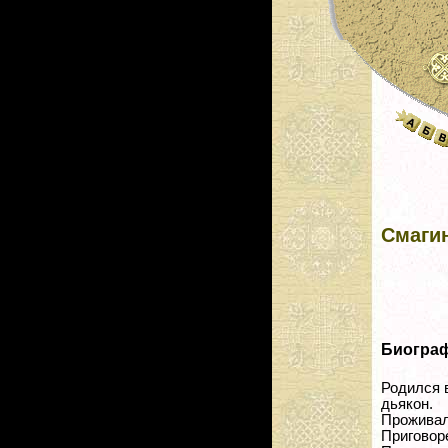
Смаги
Биогра
Родился в
дьякон.
Проживал
Приговор