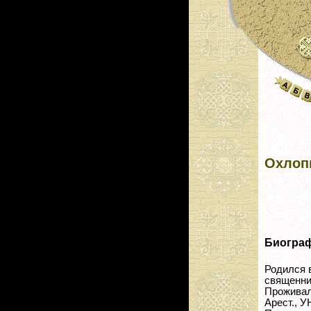
Охлоп
Биогра
Родился в
священни
Проживал:
Арест., У