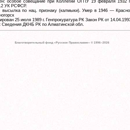
ен: особое совещание при Коллегии ОГПУ 19 февраля 1932 г.
ч.2 УК РСФСР.
: высылка по нац. признаку (калмыки). Умер в 1946 — Красн
рногорск
рован 25 июля 1989 г. Генпрокуратура РК Закон РК от 14.04.199
: Сведения ДКНБ РК по Алматинской обл.
Благотворительный фонд «Русское Православие» © 1996–
2026