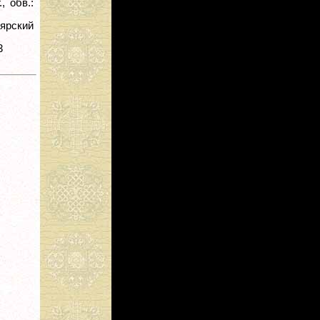
, обв.:
оярский
3