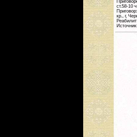
Приговор
ст.58-10 
Приговор
кр., г, Че
Реабилити
Источник