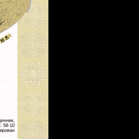
енник,
. 58-10
ирован