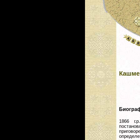
Кашме
Биогра
1866 г.
постанов
пригово
определен