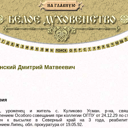
нский Дмитрий Матвеевич
фия
р., уроженец и житель с. Куликово Усман. р-на, свящ
лением Особого совещания при коллегии ОГПУ от 24.12.29 по ст
рен к высылке в Северный край на 3 года, реабилит
ием Липец. обл. прокуратура от 19.05.92.