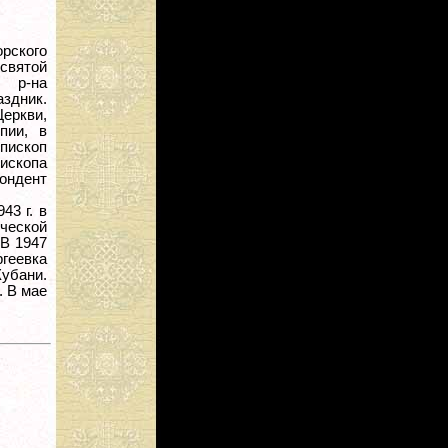
рского
есвятой
 р-на
здник.
еркви,
пии, в
епископ
пископа
ондент
43 г. в
ческой
В 1947
геевка
Кубани.
. В мае