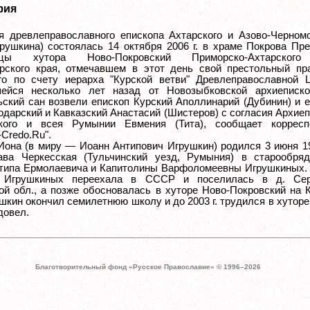
фия
я древлеправославного епископа Ахтарского и Азово-Черномо
рушкина) состоялась 14 октября 2006 г. в храме Покрова Пр
ицы хутора Ново-Покровский Приморско-Ахтарского
рского края, отмечавшем в этот день свой престольный пра
го по счету иерарха "Курской ветви" Древлеправославной Ц
шейся несколько лет назад от Новозыбковской архиеписко
ьский сан возвели епископ Курский Аполлинарий (Дубинин) и 
одарский и Кавказский Анастасий (Шистеров) с согласия Архие
ского и всея Румынии Евмения (Тита), сообщает корресп
Credo.Ru".
Иона (в миру — Иоанн Антипович Игрушкин) родился 3 июня 19
ва Черкесская (Тульчинский уезд, Румыния) в старообряд
типа Ермолаевича и Капитолины Варфоломеевны Игрушкиных. 
я Игрушкиных переехала в СССР и поселилась в д. Сер
ой обл., а позже обосновалась в хуторе Ново-Покровский на 
шкин окончил семилетнюю школу и до 2003 г. трудился в хуторе
вдовел.
Благотворительный фонд «Русское Православие» © 1996–
2026