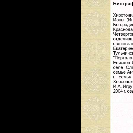
Биогра
Хиротони
Ионы (Иг
Богород
Краснода
Четверто
отделив
святител
Екатерин
Тульчин
"Портала-
Епископ 
селе Сла
семье Ан
г. семь
Херсонск
И.А. Игру
2004 г. о