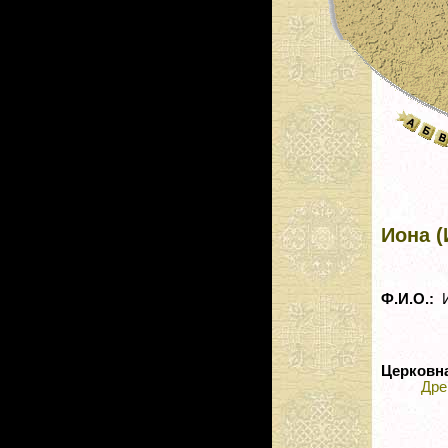
Иона (
Ф.И.О.:
И
Церковн
Дре