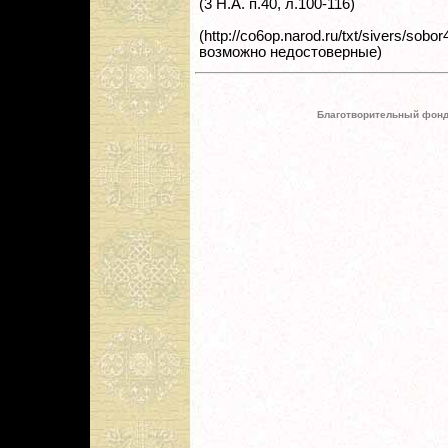
(3 Н.А. п.40, л.100-116)
(http://co6op.narod.ru/txt/sivers
возможно недостоверные)
Благотворительный фонд