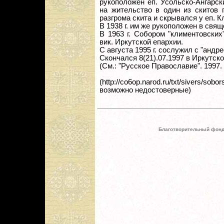
рукоположен еп. Усольско-Ангарс
на жительство в один из скитов 
разгрома скита и скрывался у еп. 
В 1938 г. им же рукоположен в свящ
В 1963 г. Собором "климентовских
вик. Иркутской епархии.
С августа 1995 г. сослужил с "андр
Скончался 8(21).07.1997 в Иркутско
(См.: "Русское Православие". 1997. №
(http://co6op.narod.ru/txt/sivers/
возможно недостоверные)
Благотворительный фонд