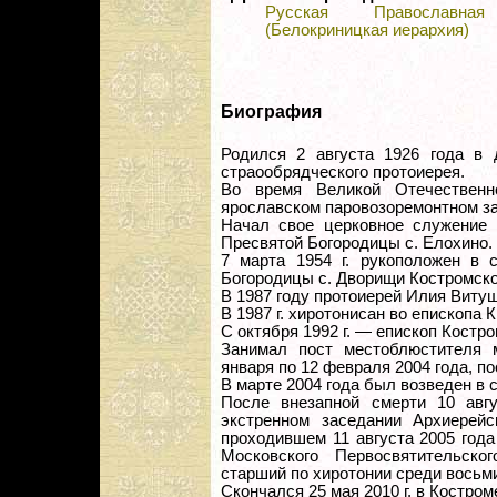
Русская Православная
(Белокриницкая иерархия)
Биография
Родился 2 августа 1926 года в 
страообрядческого протоиерея.
Во время Великой Отечественн
ярославском паровозоремонтном з
Начал свое церковное служение в
Пресвятой Богородицы с. Елохино.
7 марта 1954 г. рукоположен в 
Богородицы с. Дворищи Костромск
В 1987 году протоиерей Илия Виту
В 1987 г. хиротонисан во епископа 
С октября 1992 г. — епископ Костр
Занимал пост местоблюстителя м
января по 12 февраля 2004 года, п
В марте 2004 года был возведен в 
После внезапной смерти 10 авг
экстренном заседании Архиерейс
проходившем 11 августа 2005 год
Московского Первосвятительско
старший по хиротонии среди восьм
Cкончался 25 мая 2010 г. в Костром