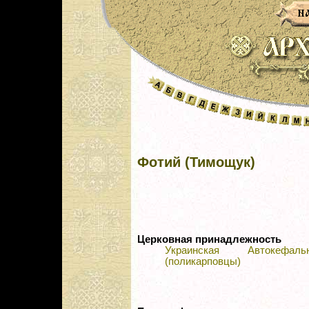
Фотий (Тимощук)
Церковная принадлежность
Украинская Автокефал
(поликарповцы)