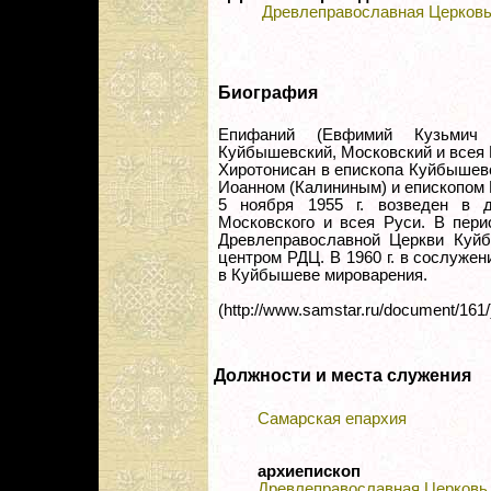
Древлеправославная Церков
Биография
Епифаний (Евфимий Кузьмич
Куйбышевский, Московский и всея 
Хиротонисан в епископа Куйбышевс
Иоанном (Калининым) и епископом
5 ноября 1955 г. возведен в д
Московского и всея Руси. В пери
Древлеправославной Церкви Куй
центром РДЦ. В 1960 г. в сослуже
в Куйбышеве мироварения.
(http://www.samstar.ru/document/161/
Должности и места служения
Самарская епархия
архиепископ
Древлеправославная Церковь