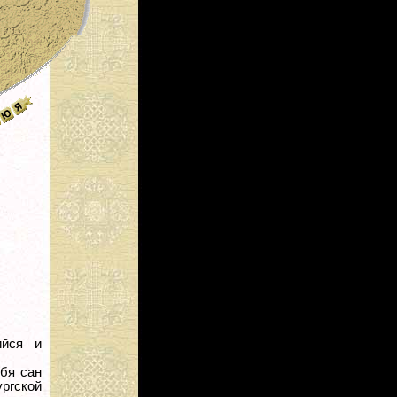
ийся и
бя сан
ргской