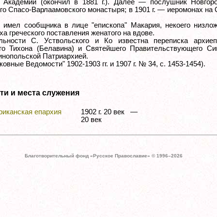
 Академии (окончил в 1881 г.). Далее — послушник Новгоро
го Спасо-Варлаамовского монастыря; в 1901 г. — иеромонах на
 имел сообщника в лице "епископа" Макария, некоего низлож
а греческого поставления женатого на вдове.
льности С. Уствольского и Ко известна переписка архиеп
го Тихона (Белавина) и Святейшего Правительствующего Си
инопольской Патриархией.
ковные Ведомости" 1902-1903 гг. и 1907 г. № 34, с. 1453-1454).
ти и места служения
риканская епархия
1902 г. 20 век —
20 век
Благотворительный фонд «Русское Православие» © 1996–
2026