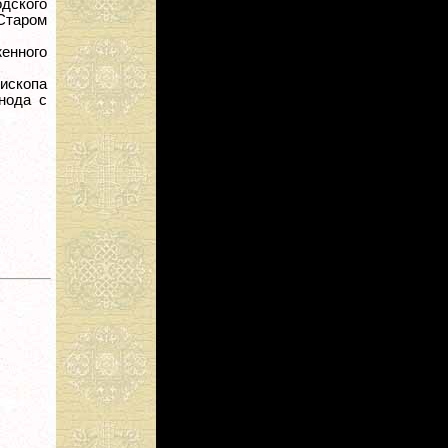
дского
 Старом
енного
ископа
нода с