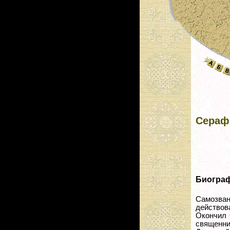
Сераф
Биогра
Самозва
действов
Окончил 
священни