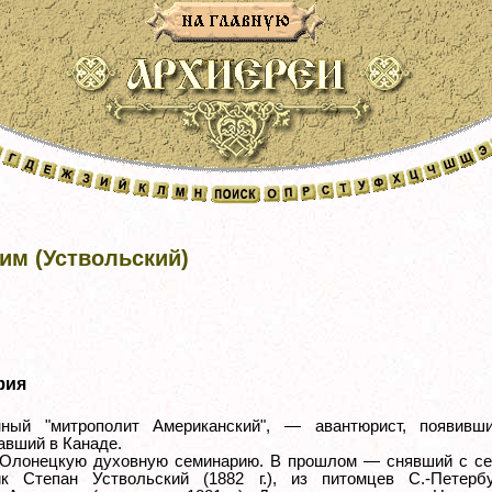
им (Уствольский)
фия
нный "митрополит Американский", — авантюрист, появивш
авший в Канаде.
Олонецкую духовную семинарию. В прошлом — снявший с се
к Степан Уствольский (1882 г.), из питомцев С.-Петербу