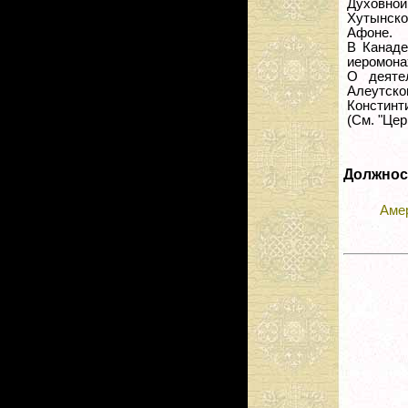
Духовной
Хутынско
Афоне.
В Канаде
иеромонах
О деяте
Алеутско
Констинт
(См. "Цер
Должнос
Аме