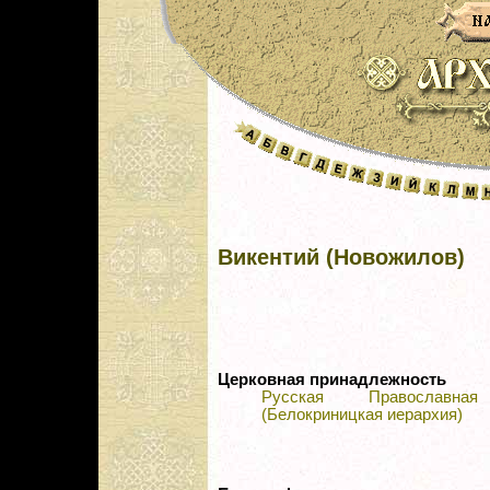
Викентий (Новожилов)
Церковная принадлежность
Русская Православная
(Белокриницкая иерархия)