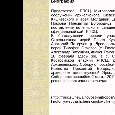
Биография
Предстоятель РПСЦ Митрополи
сослужении архиепископа Киевс
Кишневского и всея Молдавии Ев
Покрова Пресвятой Богородицы 
поставление во епископы священ
официальный сайт РПСЦ.
В богослужении приняли учас
Стрельникова иерей Павел Куз
Анатолий Потеряев (г. Ярославль
иерей Тимофей Овчаров (с. Глухо
Александр Витушкин, диакон Роман
28 февраля здесь же, в с. Ст
Костромской епархии РПСЦ, р
Архиерейскому Собору с просьбой 
Рожества Пресвятой Богороди
архиереем вдовствующей Яросла
Собор, состоявшийся 2 марта 2011
решение епархиального съезда.
(http://rpsc.ru/news/novosti-mitropoli
hirotoniya-svyashchennoinoka-vikenti