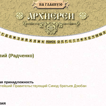
ий (Радченко)
ая принадлежность
тейший Правительствующий Синод братьев Дзюбан
фия