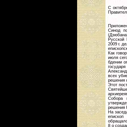
С октябр
Правител
Приложен
Cинод п
(Дзюбан
Русской 
2009 г. д
епископс
Как гово
июля сег
бдении о
государя
Александ
всех уби
решения 
Этот пос
Святейше
архиерея
Собора 
утвержд
решения 
На засед
епископ
обращалс
8 о созд