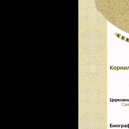
Корнил
Церковн
Свя
Биогра