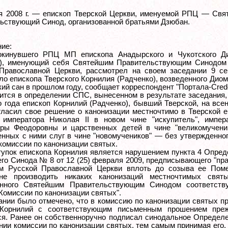
я 2008 г. — епископ Тверской Церкви, именуемой РПЦ — Свя
ьствующий Синод, организованной братьями Дзюбан.
ие:
окинувшего РПЦ МП епископа Анадырского и Чукотского Д
а), именующий себя Святейшим Правительствующим Синодом
Православной Церкви, рассмотрел на своем заседании 9 се
ело епископа Тверского Корнилия (Радченко), возведенного Дио
кий сан в прошлом году, сообщает корреспондент "Портала-Cred
рится в определении СПС, вынесенном в результате заседания, 
о года епископ Корнилий (Радченко), бывший Тверской, на вс
гласил свое решение о канонизации местночтимо в Тверской 
 императора Николая II в новом чине "искупитель", импер
ры Феодоровны и царственных детей в чине "великомученик
енных с ними слуг в чине "новомучеников" — без утвержденн
комиссии по канонизации святых.
тупок епископа Корнилия является нарушением пункта 4 Опре
го Синода № 8 от 12 (25) февраля 2009, предписывающего "п
м Русской Православной Церкви вплоть до созыва ее Поме
не производить никаких канонизаций местночтимых свят
енного Святейшим Правительствующим Синодом соответств
Комиссии по канонизации святых".
ании было отмечено, что в комиссию по канонизации святых 
 Корнилий с соответствующим письменным прошением пре
я. Ранее он собственноручно подписал синодальное Определ
ании комиссии по канонизации святых, тем самым принимая его,