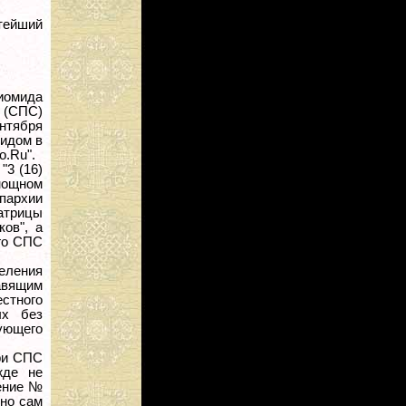
тейший
иомида
 (СПС)
нтября
мидом в
o.Ru".
"3 (16)
енощном
епархии
атрицы
ов", а
ого СПС
деления
равящим
стного
ых без
ующего
при СПС
жде не
ение №
 но сам