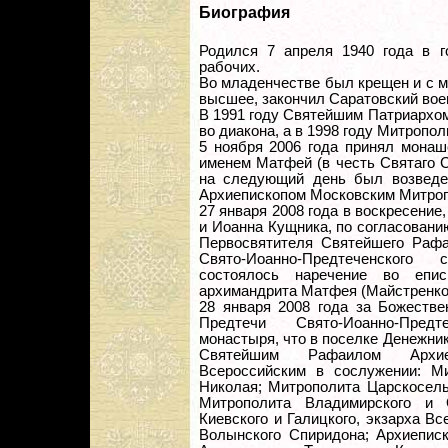
Биография
Родился 7 апреля 1940 года в г
рабочих.
Во младенчестве был крещен и с м
высшее, закончил Саратовский вое
В 1991 году Святейшим Патриархо
во диакона, а в 1998 году Митропо
5 ноября 2006 года принял монаш
именем Матфей (в честь Святаго С
на следующий день был возвед
Архиепископом Московским Митроп
27 января 2008 года в воскресение
и Иоанна Кущника, по согласован
Первосвятителя Святейшего Рафа
Свято-Иоанно-Предтеченского 
состоялось наречение во епис
архимандрита Матфея (Майстренко
28 января 2008 года за Божестве
Предтечи Свято-Иоанно-Предт
монастыря, что в поселке Денежни
Святейшим Рафаилом Архие
Всероссийским в сослужении: Ми
Николая; Митрополита Царскосель
Митрополита Владимирского и О
Киевского и Галицкого, экзарха В
Волынского Спиридона; Архиеписк