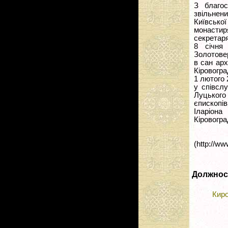
З благо
звільнени
Київської
монастир
секретаря
8 січня
Золотове
в сан ар
Кіровогра
1 лютого 
у співсл
Луцького
єпископів
Іларіон
Кіровогра
(http://ww
Должнос
Кир