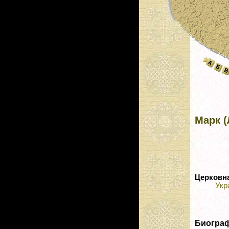
Марк (
Церковн
Укр
Биогра