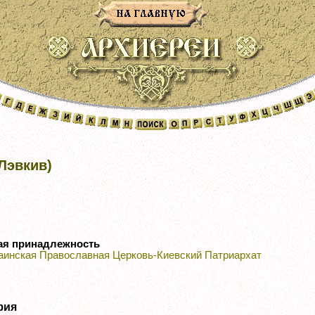
Лэвкив)
ая принадлежность
аинская Православная Церковь-Киевский Патриархат
фия