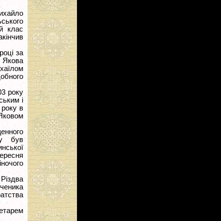
ихайло
ьського
ий клас
кінчив
році за
о Якова
ихаїлом
добного
03 року
ським і
 року в
Яковом
щенного
ту був
нської
вересня
ночого
 Різдва
ученика
ратства
етарем