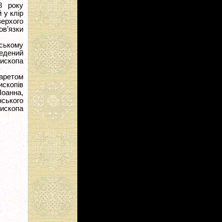
8 року
 у клір
верхого
в’язки
ському
ведений
пископа
ларетом
ископів
оанна,
нського
ископа