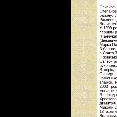
Єпископ 
Степанов
району, 
Реклине
Великомо
У 1999 ро
першим р
(Панчука)
(Зінкеви
Марка По
З благосл
в Свято-
Ніжинськи
Свято-Т
рукополож
В період
Синоду 
намісни
єпархії.
2003 ро
монастир
В період 
Христово
Димитрія
Миколи С
13 жовтн
Волинсько