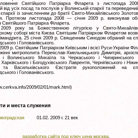
словення Святійшого Патріарха Філарета з листопада 200
й від усіх посад та послухів у Волинській єпархії та переведений
 єпархії із зачисленням до братії Свято-Михайлівського Золото
я. Протягом листопада 2008 — січня 2009 р. виконував обо
 Святійшого Патріарха Філарета.
 2009 року за Божественною літургією у Свято-Михайлів
рхому соборі міста Києва Святішим Патріархом Філаретом воз
хімандрита. 25 січня 2009 р. Священним Синодом обраний на є
дського і Голованівського.
2009 р. Святійшим Патріархом Київським і всієї Руси-України Фі
ужінні митрополита Переяслав-Хмельницького Димитрія, архієп
 і Волинського Михаїла та Черкаського і Чигиринського І
 Харківського і Богодухівського Лаврентія, Чернігівського і Ніжи
а та Васильківського Євстратія рукоположений на єп
дського і Голованівського.
w.cerkva.info/2009/02/01/mark.html)
ти и места служения
овоградская
01.02. 2009 г. 21 век
разработка сайта под ключ цена москва
.