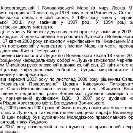
Кіровоградський і Голованівський Марк (в миру Левків М
ич) народився 20 листопада 1979 року в селі Реклинець, Сокал
Львівської області в сім’ї селян. У 1986 році пішов у перш
цької ЗОШ, яку закінчив у 1997 році. У 1994 році за
стівську школу мистецтв.
ці вступив у Волинську духовну семінарію, яку закінчив у 2003 
озрядом. З благословення митрополита Луцького і Волинськог
, 17 квітня 2003 року єпископом Чернігівським та Ніжинським М
чем) пострижений у чернецтво з іменем Марк, на честь препо
движника Києво-Печерського.
овення митрополита Луцького і Волинського Якова 18 квітня 20
Троїцькому кафедральному соборі м. Луцька єпископом Чернігів
м Михаїлом рукоположений в дияконський сан. 20 квітня того ж
роїцькому кафедральному соборі м. Луцька митрополитом 
ений у сан пресвітера.
 від вересня 2003 року по листопад 2008 року рішенням Свя
Української Православної Церкви Київського Патріарха
ком Свято-Миколаївського монастиря в селі Жидичин Воли
 Рішенням педагогічної ради Волинської духовної семінарії з 
ку призначений духівником ВДС. З 2007 року духівник жі
я Різдва Христового міста Володимир-Волинського.
від 2006 року до 2007 року обіймав посаду намісника монастиря
го міста Луцька, а також настоятеля місцевої парафії Великом
. В цей період був духівником Молодіжного православного б
вятоші, князя Луцького.
я 2007 року возведений в сан ігумена, та призначений секр
ї єпархії.