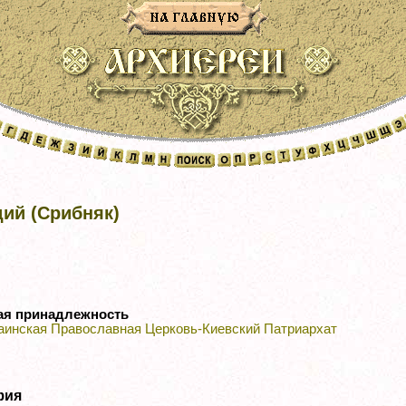
ий (Срибняк)
ая принадлежность
аинская Православная Церковь-Киевский Патриархат
фия