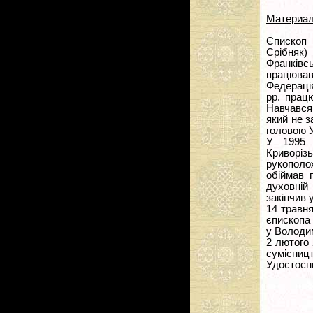
Материал
Єпископ
Срібняк)
Франківс
працював
Федерація
рр. прац
Навчався
який не з
головою У
У 1995 
Криворізь
рукополож
обіймав 
духовній 
закінчив 
14 травн
єпископа 
у Володи
2 лютого
сумісниц
Удостоєн