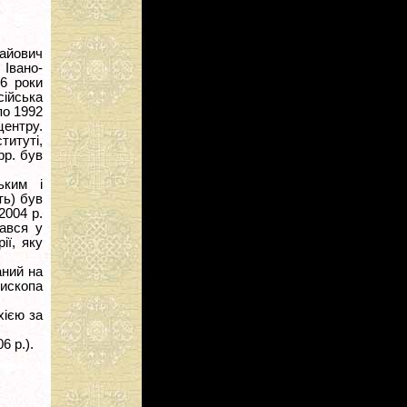
айович
 Івано-
86 роки
ійська
по 1992
центру.
титуті,
рр. був
ьким і
ть) був
2004 р.
чався у
ії, яку
аний на
пископа
хією за
 р.).