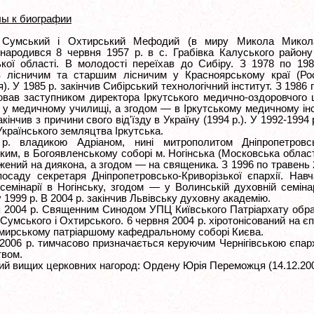
ы к биографии
 Сумський і Охтирський Мефодий (в миру Микола Микол
 народився 8 червня 1957 р. в с. Грабівка Калуського району
ької області. В молодості переїхав до Сибіру. З 1978 по 19
 лісничим та старшим лісничим у Красноярському краї (Рос
). У 1985 р. закінчив Сибірський технологічний інститут. З 1986 
ював заступником директора Іркутського медично-оздоровчого 
 у медичному училищі, а згодом — в Іркутському медичному інс
акінчив з причини свого від'їзду в Україну (1994 р.). У 1992-1994 
країнського земляцтва Іркутська.
р. владикою Адріаном, нині митрополитом Дніпропетровс
ким, в Богоявленському соборі м. Ногінська (Московська облас
ений на диякона, а згодом — на священика. З 1996 по травень 
посаду секретаря Дніпропетровсько-Криворізької єпархії. Нав
семінарії в Ногінську, згодом — у Волинській духовній семінар
у 1999 р. В 2004 р. закінчив Львівську духовну академію.
я 2004 р. Священним Синодом УПЦ Київського Патріархату обр
Сумського і Охтирського. 6 червня 2004 р. хіротонісований на є
мирському патріаршому кафедральному соборі Києва.
 2006 р. тимчасово призначається керуючим Чернігівською єпар
твом.
ий вищих церковних нагород: Ордену Юрія Переможця (14.12.2006