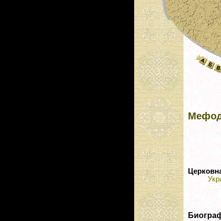
Мефод
Церковн
Укр
Биогра