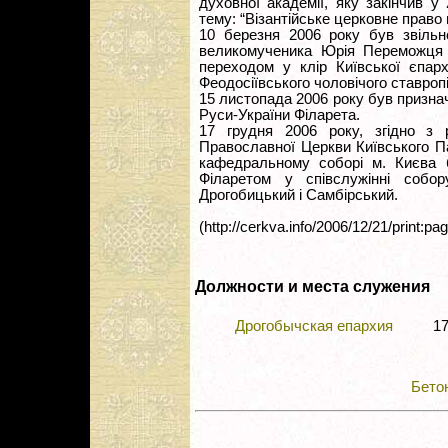
духовної академії, яку закінчив 
тему: “Візантійське церковне право в
10 березня 2006 року був звільн
великомученика Юрія Переможця в
переходом у клір Київської єпарх
Феодосіївського чоловічого ставропі
15 листопада 2006 року був признач
Руси-України Філарета.
17 грудня 2006 року, згідно з 
Православної Церкви Київського П
кафедральному соборі м. Києва б
Філаретом у співслужінні собо
Дрогобицький і Самбірський.
(http://cerkva.info/2006/12/21/print:pag
Должности и места служения
Дрогобычская епархия
17
Бето