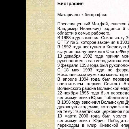
Биография
Матариалы к биографии:
Преосвященный Матфей, єпископ Д
Владимир Иванович) родился 6 с
области в семье рабочего.
В 1988 году закончил Сокальську З
СПТУ № 3, которое закончил в 1991
В 1992 году поступил в Киевскую
вступил послушником в Свято-Феодо
13 декабря 1992 года принял мо
рукоположен в сан иеродьякона ми
9 февраля 1993 года был рукополо
С 18 мая 1993 года по февра
Николаевском мужском монастыре 
В апреле 1994 года был перевед
настоятелем церкви Святого Ар
Волынского района Волынской епар
22 ноября 1995 года был перевед
великомученика Юрия Победителя 
В 1996 году закончил Волынскую 
духовную академию, которую закон
на тему: “візантійське церковное пра
10 марта 2006 года был уволен 
великомученика Юрия Победите
переходом в клир Киевской епа