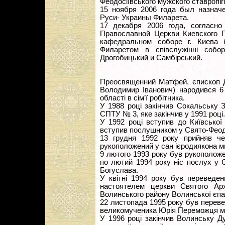
Феодосіївського мужского ставропігі
15 ноября 2006 года был назначе
Руси- Украины Филарета.
17 декабря 2006 года, согласн
Православной Церкви Киевского 
кафедральном соборе г. Киева 
Филаретом в співслужінні собо
Дрогобицький и Самбірський.
Преосвященний Матфей, єпископ Д
Володимир Іванович) народився 6
області в сім’ї робітника.
У 1988 році закінчив Сокальську З
СПТУ № 3, яке закінчив у 1991 році.
У 1992 році вступив до Київської
вступив послушником у Свято-Феодо
13 грудня 1992 року прийняв ч
рукоположений у сан ієродиякона м
9 лютого 1993 року був рукоположе
по лютий 1994 року ніс послух у 
Богуслава.
У квітні 1994 року був переведен
настоятелем церкви Святого Ар
Волинського району Волинської єпар
22 листопада 1995 року був перев
великомученика Юрія Переможця м
У 1996 році закінчив Волинську Д