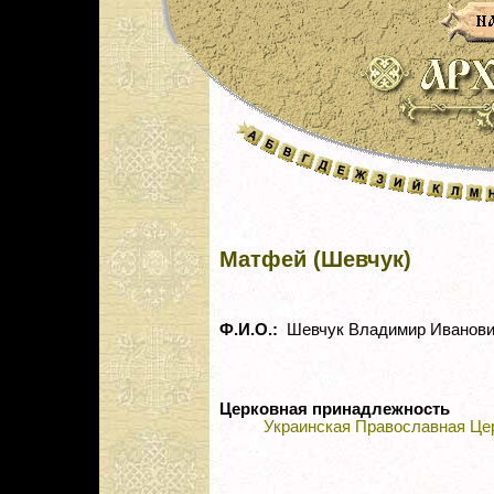
Матфей (Шевчук)
Ф.И.О.:
Шевчук Владимир Иванов
Церковная принадлежность
Украинская Православная Це